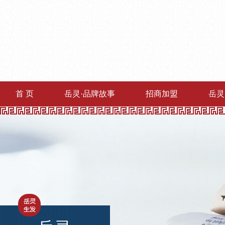
首 页
岳灵·品牌故事
招商加盟
岳灵