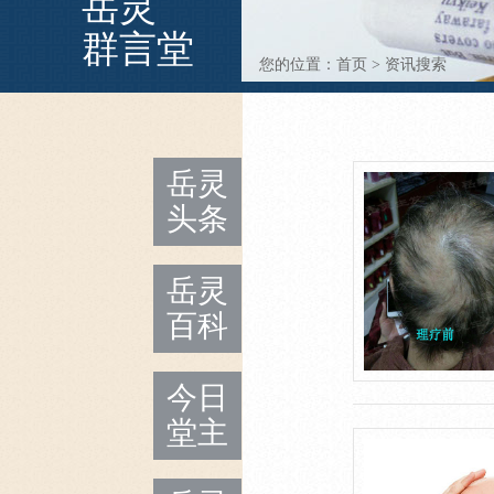
岳灵
群言堂
您的位置：
首页
>
资讯搜索
岳灵
头条
岳灵
百科
今日
堂主