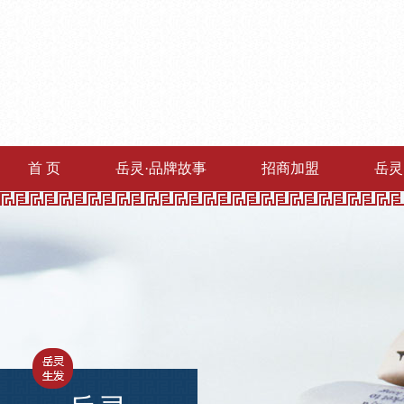
首 页
岳灵·品牌故事
招商加盟
岳灵