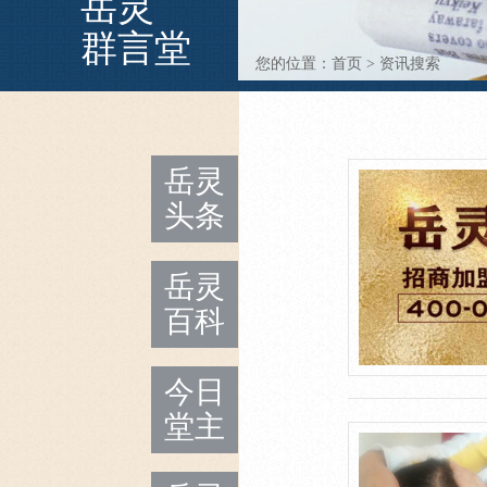
岳灵
群言堂
您的位置：
首页
>
资讯搜索
岳灵
头条
岳灵
百科
今日
堂主