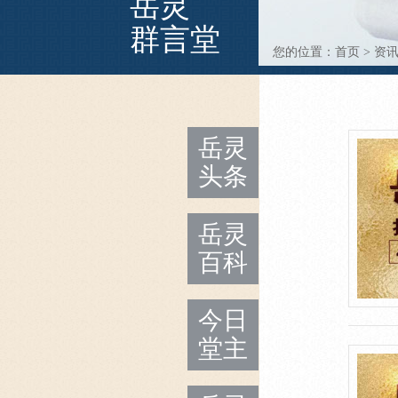
岳灵
群言堂
您的位置：
首页
>
资
岳灵
头条
岳灵
百科
今日
堂主