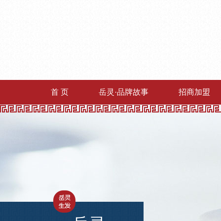
首 页
岳灵·品牌故事
招商加盟