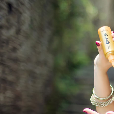
03.
整店输出
整店输出
品牌经验全面输出扶持，让您开店少走弯路省
心、省力。
—
为门店直供产品
—
提供项目技术的培训
—
合同期内的售后服务
—
可提供装修参考
立即咨询