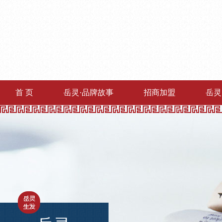
首 页
岳灵·品牌故事
招商加盟
岳灵