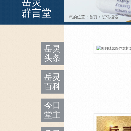
岳灵
群言堂
您的位置：
首页
>
资讯搜索
岳灵
头条
岳灵
百科
今日
堂主