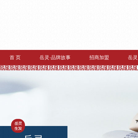
首 页
岳灵·品牌故事
招商加盟
岳灵