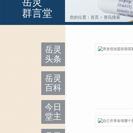
岳灵
群言堂
您的位置：
首页
>
资讯搜索
岳灵
头条
岳灵
百科
今日
堂主