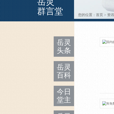
岳灵
群言堂
您的位置：
首页
>
资
岳灵
头条
岳灵
百科
今日
堂主