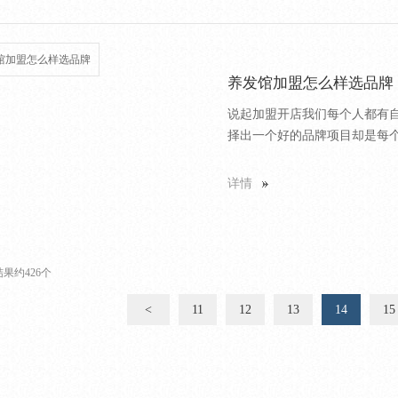
养发馆加盟怎么样选品牌
说起加盟开店我们每个人都有
择出一个好的品牌项目却是每个
详情
果约426个
<
11
12
13
14
15