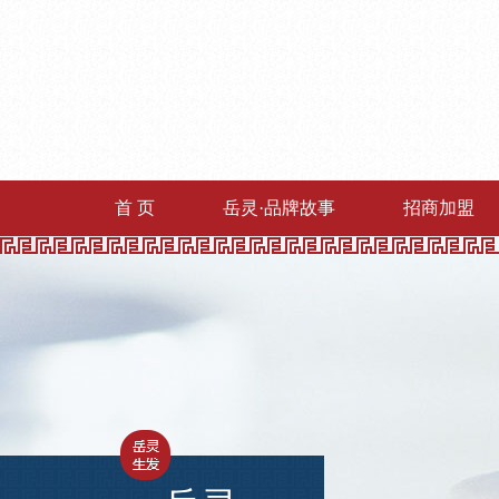
首 页
岳灵·品牌故事
招商加盟