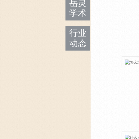
岳灵
学术
行业
动态