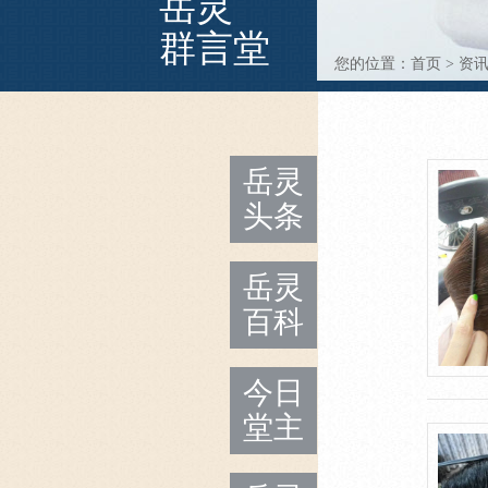
岳灵
群言堂
您的位置：
首页
>
资
岳灵
头条
岳灵
百科
今日
堂主