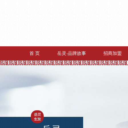
首 页
岳灵·品牌故事
招商加盟