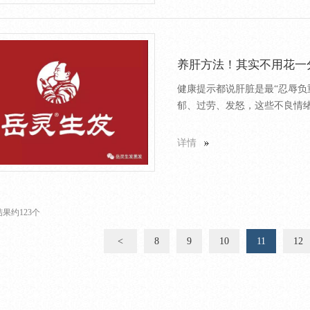
养肝方法！其实不用花一
健康提示都说肝脏是最“忍辱负
郁、过劳、发怒，这些不良情绪
详情
果约123个
<
8
9
10
11
12