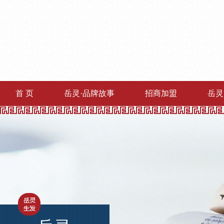
首 页
岳灵·品牌故事
招商加盟
岳灵