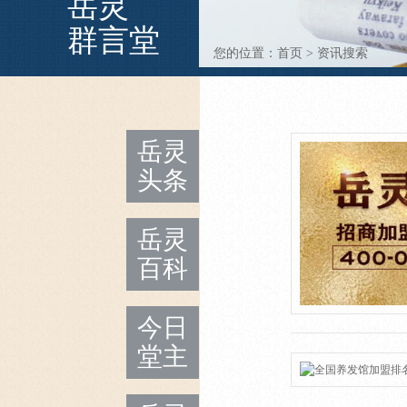
岳灵
群言堂
您的位置：
首页
>
资讯搜索
岳灵
头条
岳灵
百科
今日
堂主