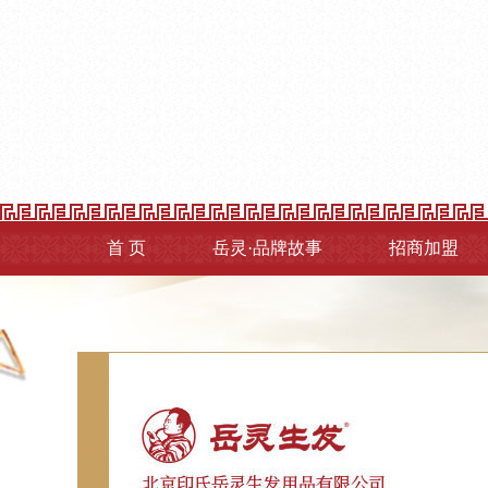
首 页
岳灵·品牌故事
招商加盟