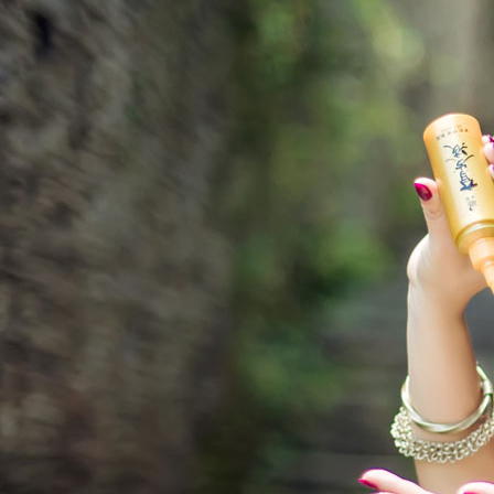
，让您开店少走弯路省
训
务