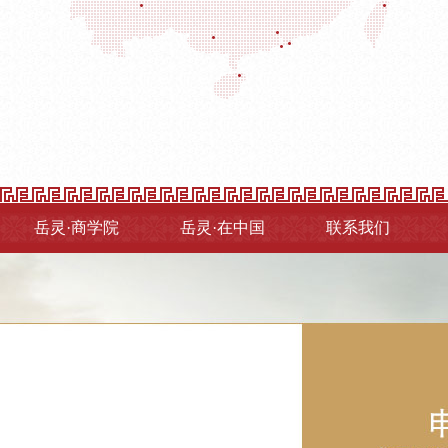
岳灵·商学院
岳灵·在中国
联系我们