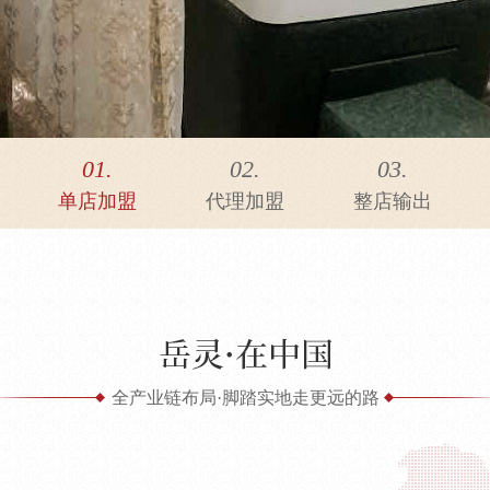
01.
02.
03.
单店加盟
代理加盟
整店输出
全产业链布局·脚踏实地走更远的路