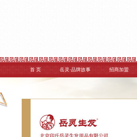
首 页
岳灵·品牌故事
招商加盟