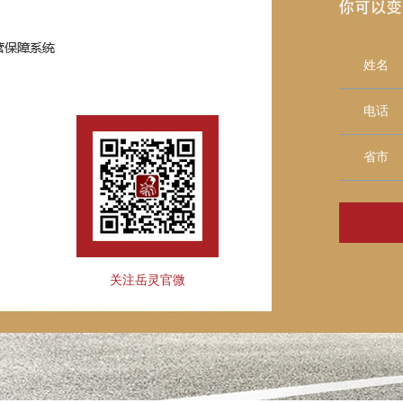
姓名
电话
省市
关注岳灵官微