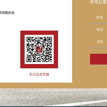
姓名
电话
省市
关注岳灵官微