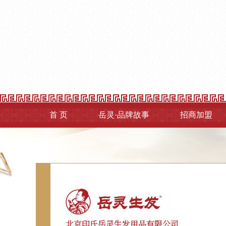
首 页
岳灵·品牌故事
招商加盟